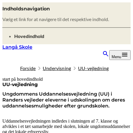
Indholdsnavigation
Vælg et link for at navigere til det respektive indhold.
gå til
Hovedindhold
Langå Skole
Menu
Forside
Undervisning
UU-vejledning
start på hovedindhold
senest opdateret 9. februar 2026
UU-vejledning
Ungdommens Uddannelsesvejledning (UU) i
Randers vejleder eleverne i udskolingen om deres
uddannelsesmuligheder efter grundskolen.
Uddannelsesvejledningen indledes i slutningen af 7. klasse og
afvikles i et tæt samarbejde med skolen, lokale ungdomsuddannelser
og det lokale erhvervsliv.