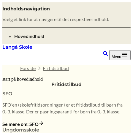
Indholdsnavigation
Vælg et link for at navigere til det respektive indhold.
gå til
Hovedindhold
Langå Skole
Menu
Forside
Fritidstilbud
start på hovedindhold
Fritidstilbud
senest opdateret 9. februar 2026
SFO
SFO'en (skolefritidsordningen) er et fritidstilbud til børn fra
0.-3. klasse. Der er pasningsgaranti for børn fra 0.-3. klasse.
Se mere om: SFO
Ungdomsskole