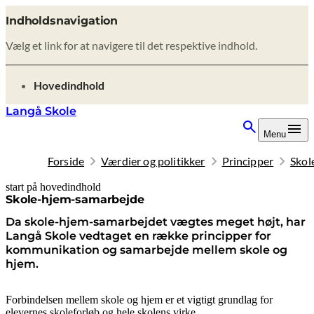
Indholdsnavigation
Vælg et link for at navigere til det respektive indhold.
gå til
Hovedindhold
Langå Skole
Menu
Forside
Værdier og politikker
Principper
Skol
start på hovedindhold
senest opdateret 9. februar 2026
Skole-hjem-samarbejde
Da skole-hjem-samarbejdet vægtes meget højt, har
Langå Skole vedtaget en række principper for
kommunikation og samarbejde mellem skole og
hjem.
Forbindelsen mellem skole og hjem er et vigtigt grundlag for
elevernes skoleforløb og hele skolens virke.