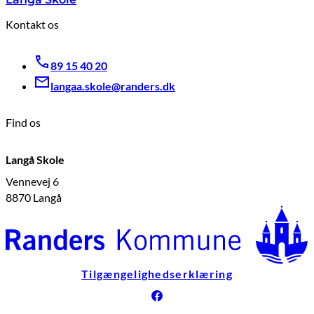
Kontakt os
89 15 40 20
langaa.skole@randers.dk
Find os
Langå Skole
Vennevej 6
8870 Langå
Tilgængelighedserklæring