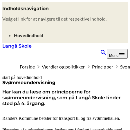
Indholdsnavigation
Vælg et link for at navigere til det respektive indhold.
gå til
Hovedindhold
Langå Skole
Menu
Forside
Værdier og politikker
Principper
Svøm
start på hovedindhold
senest opdateret 9. februar 2026
Svømmeundervisning
Har kan du læse om principperne for
svømmeundervisning, som på Langå Skole finder
sted på 4. årgang.
Randers Kommune betaler for transport til og fra svømmehallen.
Placering af undervisningen fastlægges i foråret i samarbejde med